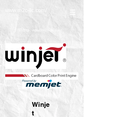
www.m2c-llc.com/
お問合せ :
info@m2c-llc.com
Winje
t