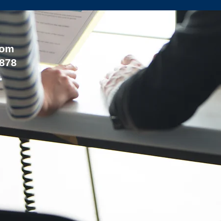
com
1878